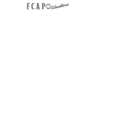
FCAP-HQ/ FCAP-
Adventures
136 Providence Road
Fayetteville GA 30215
Ski-Abenteuer Anruf/SMS/E-
Mail
+1 (770) 626-0496
skiadventure@fcap.org
FCAP-HAUPTBÜRO
E-Mail –
office@fcap.org
Telefon –
+1 (770) 461-9320
Web –
f
cap.org