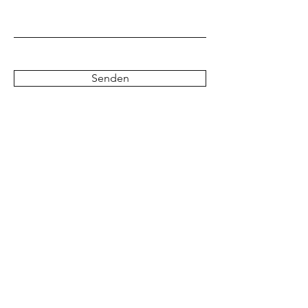
Senden
FCAP-HQ/ FCAP-
Adventures
136 Providence Road
Fayetteville GA 30215