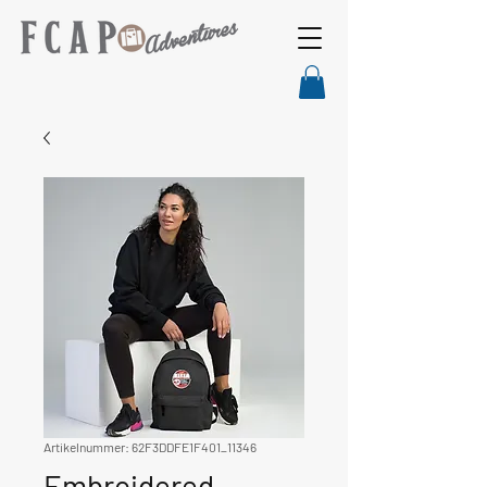
Artikelnummer: 62F3DDFE1F401_11346
Embroidered